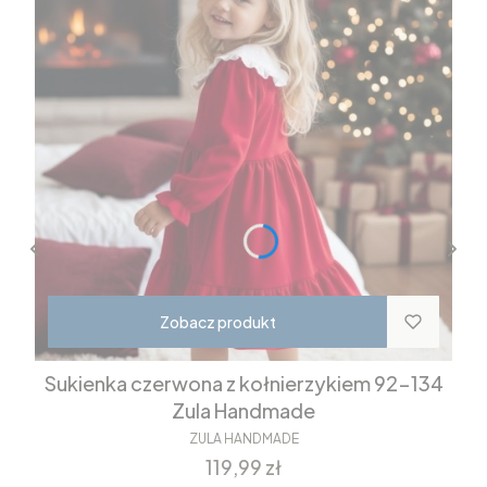
Zobacz produkt
Sukienka czerwona z kołnierzykiem 92-134
Zula Handmade
ZULA HANDMADE
Cena
119,99 zł