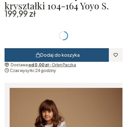
kryształki 104-164 Yoyo S.
Cena
199,99 zł
*
Rozmiar
Wybierz
Dodaj do koszyka
Dostawa
od 0,00 zł
- Orlen Paczka
Czas wysyłki:
24 godziny