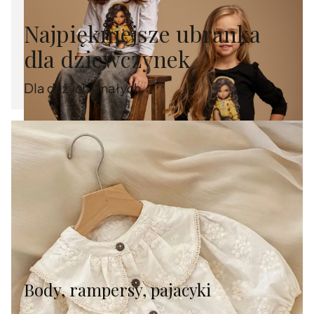
Najpiękniejsze ubranka
dla dziewczynek
Dla dużych i małych
Body, rampersy, pajacyki