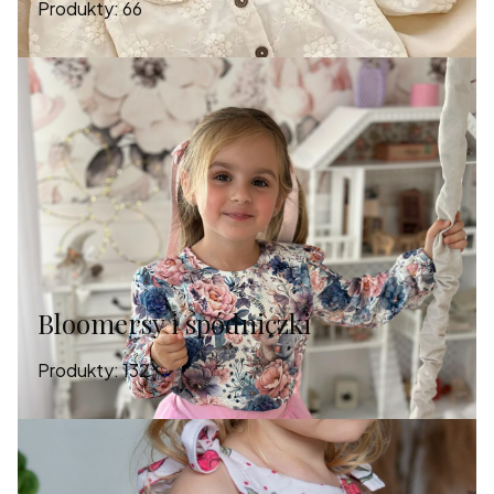
Produkty:
66
Bloomersy i spódniczki
Produkty:
132