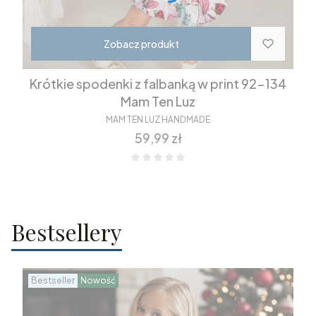
Zobacz produkt
Krótkie spodenki z falbanką w print 92-134
Mam Ten Luz
MAM TEN LUZ HANDMADE
Cena
59,99 zł
Bestsellery
Bestseller
Nowość