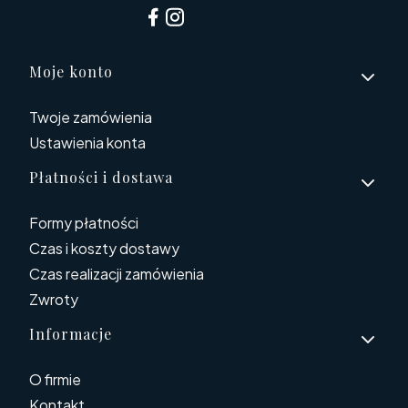
Linki w stopce
Moje konto
Twoje zamówienia
Ustawienia konta
Płatności i dostawa
Formy płatności
Czas i koszty dostawy
Czas realizacji zamówienia
Zwroty
Informacje
O firmie
Kontakt