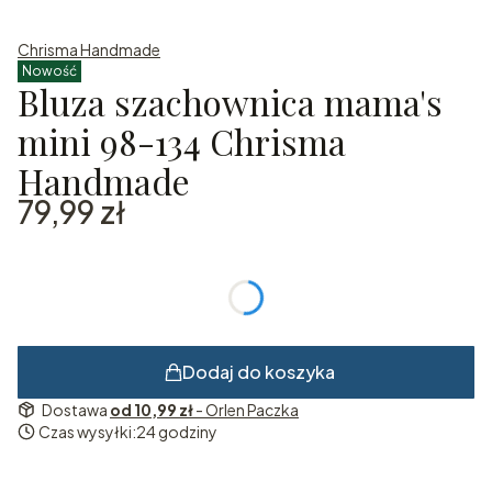
Chrisma Handmade
Nowość
Bluza szachownica mama's
mini 98-134 Chrisma
Handmade
Cena
79,99 zł
*
Rozmiar
Wybierz
Dodaj do koszyka
Dostawa
od 10,99 zł
- Orlen Paczka
Czas wysyłki:
24 godziny