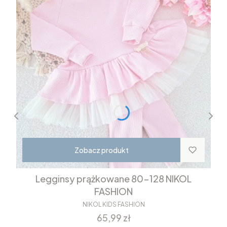
Zobacz produkt
Legginsy prążkowane 80-128 NIKOL
FASHION
NIKOL KIDS FASHION
Cena
65,99 zł