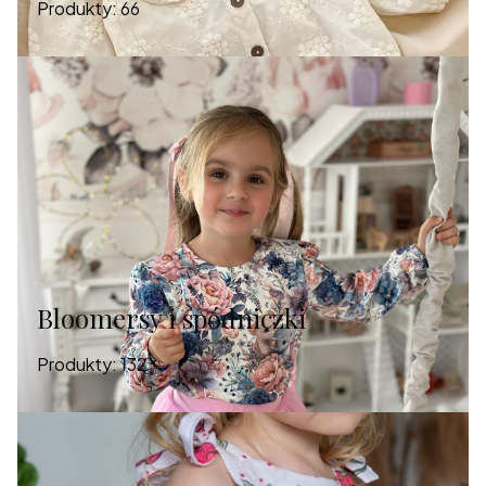
Produkty:
66
Bloomersy i spódniczki
Produkty:
132