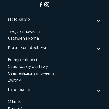
Linki w stopce
Moje konto
Twoje zamówienia
Ustawienia konta
Płatności i dostawa
Formy płatności
Czas i koszty dostawy
Czas realizacji zamówienia
Zwroty
Informacje
O firmie
Kontakt