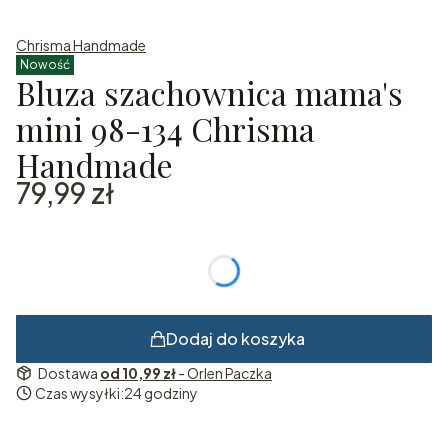
Chrisma Handmade
Nowość
Bluza szachownica mama's
mini 98-134 Chrisma
Handmade
Cena
79,99 zł
*
Rozmiar
Wybierz
Dodaj do koszyka
Dostawa
od 10,99 zł
- Orlen Paczka
Czas wysyłki:
24 godziny