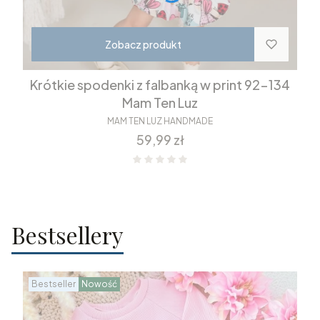
Zobacz produkt
Krótkie spodenki z falbanką w print 92-134
Mam Ten Luz
MAM TEN LUZ HANDMADE
Cena
59,99 zł
Bestsellery
Bestseller
Nowość