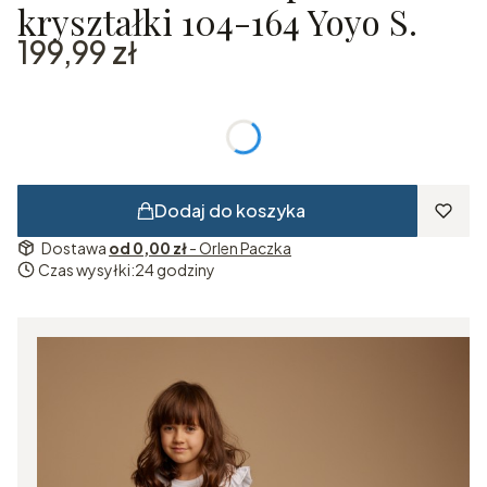
kryształki 104-164 Yoyo S.
Cena
199,99 zł
*
Rozmiar
Wybierz
Dodaj do koszyka
Dostawa
od 0,00 zł
- Orlen Paczka
Czas wysyłki:
24 godziny