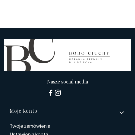
Nasze social media
Linki w stopce
Moje konto
Twoje zamówienia
Ustawienia konta