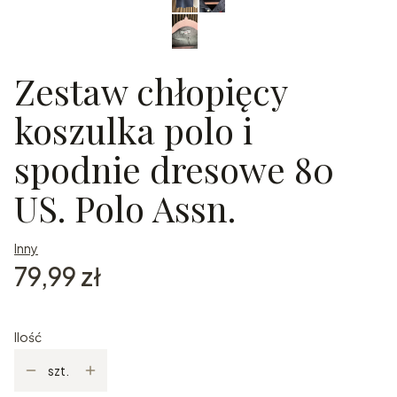
Zestaw chłopięcy
koszulka polo i
spodnie dresowe 80
US. Polo Assn.
Inny
Cena
79,99 zł
Ilość
szt.