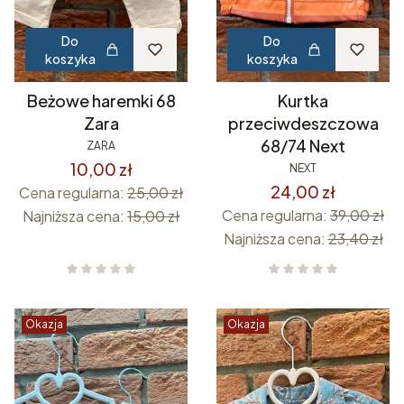
Do
Do
koszyka
koszyka
Beżowe haremki 68
Kurtka
Zara
przeciwdeszczowa
68/74 Next
ZARA
10,00 zł
NEXT
24,00 zł
Cena regularna:
25,00 zł
Cena regularna:
39,00 zł
Najniższa cena:
15,00 zł
Najniższa cena:
23,40 zł
Okazja
Okazja