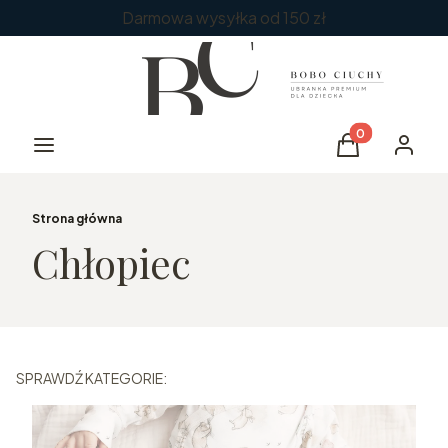
Darmowa wysyłka od 150 zł
Produkty w kos
Menu
Koszyk
Zaloguj 
Strona główna
Chłopiec
SPRAWDŹ KATEGORIE: