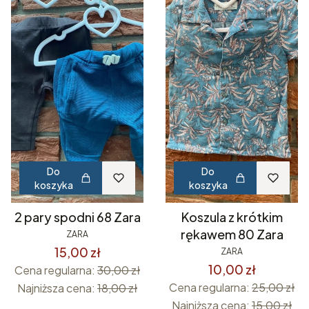
Do
Do
koszyka
koszyka
2 pary spodni 68 Zara
Koszula z krótkim
rękawem 80 Zara
ZARA
15,00 zł
ZARA
10,00 zł
Cena regularna:
30,00 zł
Cena regularna:
25,00 zł
Najniższa cena:
18,00 zł
Najniższa cena:
15,00 zł