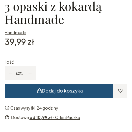
3 opaski z kokardą
Handmade
Handmade
Cena
39,99 zł
Ilość
szt.
Dodaj do koszyka
Czas wysyłki:
24 godziny
Dostawa
od 10,99 zł
- Orlen Paczka