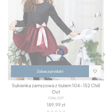
Zobacz produkt
Sukienka zamszowa z tiulem 104-152 Chill
Out
CHILL OUT
Cena
189,99 zł