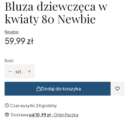
Bluza dziewczęca w
kwiaty 80 Newbie
Newbie
Cena
59,99 zł
Ilość
szt.
Dodaj do koszyka
Czas wysyłki:
24 godziny
Dostawa
od 10,99 zł
- Orlen Paczka