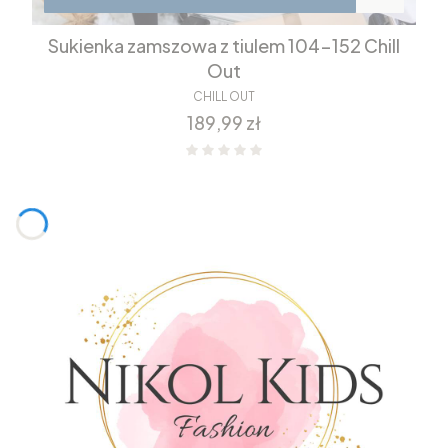
Sukienka zamszowa z tiulem 104-152 Chill
Out
CHILL OUT
Cena
189,99 zł