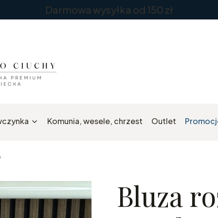
Darmowa wysyłka od 150 zł
wczynka
Komunia, wesele, chrzest
Outlet
Promocj
e
Bluza ro