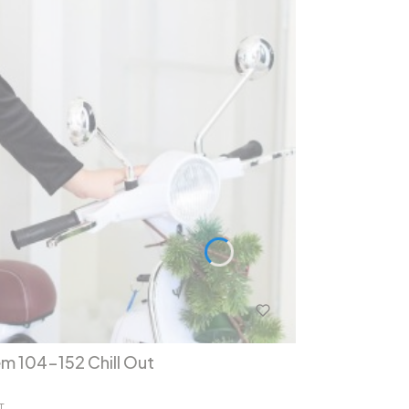
em 104-152 Chill Out
T