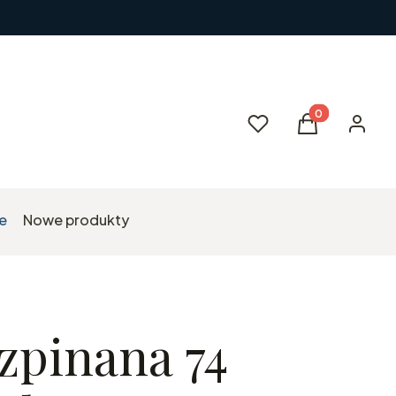
Produkty w kos
Ulubione
Koszyk
Zaloguj 
e
Nowe produkty
zpinana 74