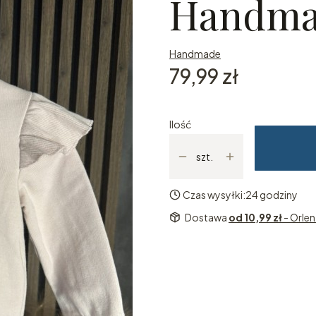
Handma
Handmade
Cena
79,99 zł
Ilość
szt.
Czas wysyłki:
24 godziny
Dostawa
od 10,99 zł
- Orle