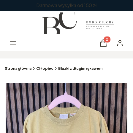
Darmowa wysyłka od 150 zł
Produkty w kos
Menu
Koszyk
Zaloguj 
Strona główna
Chłopiec
Bluzki z długim rękawem