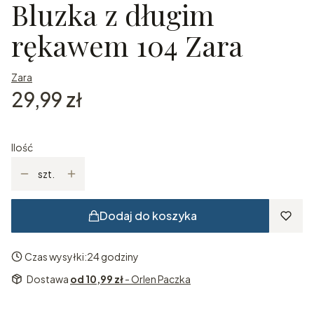
Bluzka z długim
rękawem 104 Zara
Zara
Cena
29,99 zł
Ilość
szt.
Dodaj do koszyka
Czas wysyłki:
24 godziny
Dostawa
od 10,99 zł
- Orlen Paczka