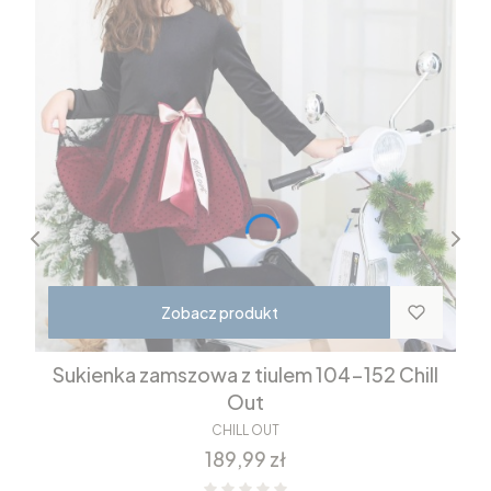
Zobacz produkt
Sukienka zamszowa z tiulem 104-152 Chill
Out
CHILL OUT
Cena
189,99 zł