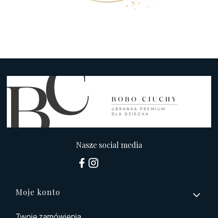
Nasze social media
Linki w stopce
Moje konto
Twoje zamówienia