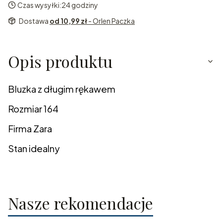
Czas wysyłki:
24 godziny
Dostawa
od 10,99 zł
- Orlen Paczka
Opis produktu
Bluzka z długim rękawem
Rozmiar 164
Firma Zara
Stan idealny
Nasze rekomendacje