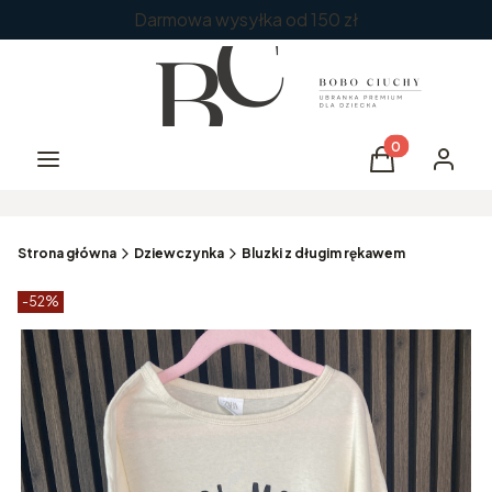
Darmowa wysyłka od 150 zł
Produkty w kos
Menu
Koszyk
Zaloguj 
Strona główna
Dziewczynka
Bluzki z długim rękawem
Etykiety produktu
zniżki
-52%