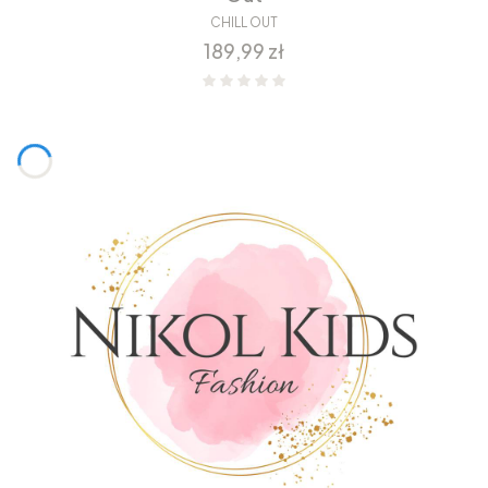
CHILL OUT
Cena
189,99 zł