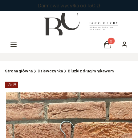
Darmowa wysyłka od 150 zł
Produkty w kos
Menu
Koszyk
Zaloguj 
Strona główna
Dziewczynka
Bluzki z długim rękawem
Etykiety produktu
zniżki
-75%