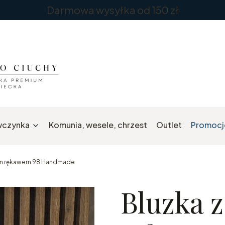
Darmowa wysyłka od 150 zł
wczynka
Komunia, wesele, chrzest
Outlet
Promocj
gim rękawem 98 Handmade
Bluzka 