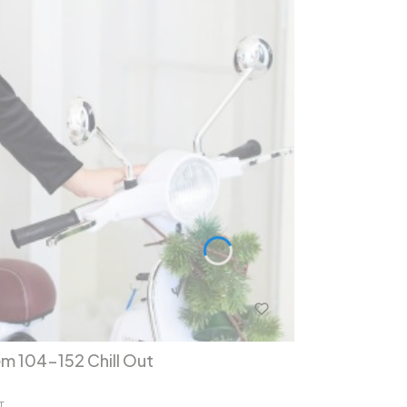
em 104-152 Chill Out
T