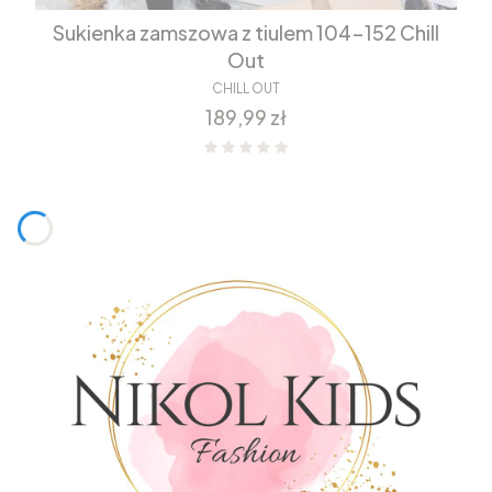
Sukienka zamszowa z tiulem 104-152 Chill
Out
CHILL OUT
Cena
189,99 zł