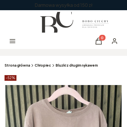
Darmowa wysyłka od 150 zł
Produkty w kos
Menu
Koszyk
Zaloguj 
Strona główna
Chłopiec
Bluzki z długim rękawem
Etykiety produktu
zniżki
-52%