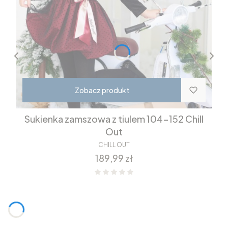
Zobacz produkt
Sukienka zamszowa z tiulem 104-152 Chill
Out
CHILL OUT
Cena
189,99 zł