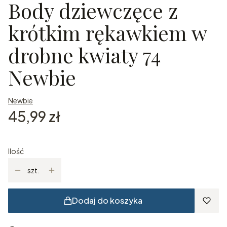
Body dziewczęce z
krótkim rękawkiem w
drobne kwiaty 74
Newbie
Newbie
Cena
45,99 zł
Ilość
szt.
Dodaj do koszyka