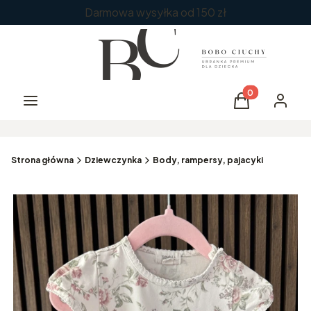
Darmowa wysyłka od 150 zł
Produkty w kos
Menu
Koszyk
Zaloguj 
Strona główna
Dziewczynka
Body, rampersy, pajacyki