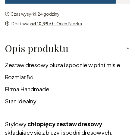
Czas wysyłki:
24 godziny
Dostawa
od 10,99 zł
- Orlen Paczka
Opis produktu
Zestaw dresowy bluza i spodnie w print misie
Rozmiar 86
Firma Handmade
Stan idealny
Stylowy
chłopięcy zestaw dresowy
składający się z bluzy i spodni dresowych,