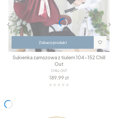
Zobacz produkt
Sukienka zamszowa z tiulem 104-152 Chill
Out
CHILL OUT
Cena
189,99 zł