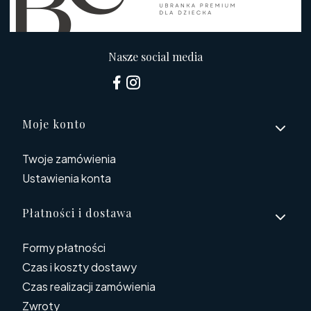
Nasze social media
Linki w stopce
Moje konto
Twoje zamówienia
Ustawienia konta
Płatności i dostawa
Formy płatności
Czas i koszty dostawy
Czas realizacji zamówienia
Zwroty