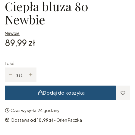
Ciepła bluza 80
Newbie
Newbie
Cena
89,99 zł
Ilość
szt.
Dodaj do koszyka
Czas wysyłki:
24 godziny
Dostawa
od 10,99 zł
- Orlen Paczka