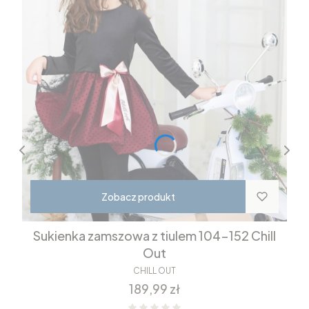
Zobacz produkt
Sukienka zamszowa z tiulem 104-152 Chill
Out
CHILL OUT
Cena
189,99 zł