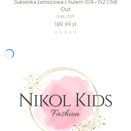
Sukienka zamszowa z tiulem 104-152 Chill
Out
CHILL OUT
Cena
189,99 zł