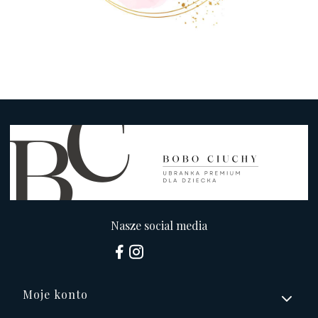
Nasze social media
Linki w stopce
Moje konto