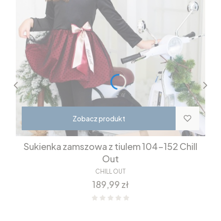
Zobacz produkt
Sukienka zamszowa z tiulem 104-152 Chill
Out
CHILL OUT
Cena
189,99 zł