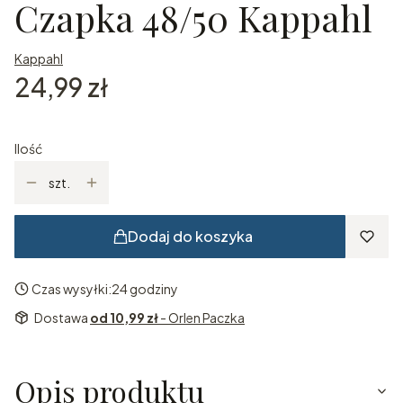
Czapka 48/50 Kappahl
Kappahl
Cena
24,99 zł
Ilość
szt.
Dodaj do koszyka
Czas wysyłki:
24 godziny
Dostawa
od 10,99 zł
- Orlen Paczka
Opis produktu