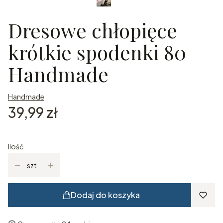
Dresowe chłopięce
krótkie spodenki 80
Handmade
Handmade
Cena
39,99 zł
Ilość
szt.
Dodaj do koszyka