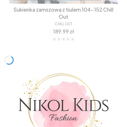
Sukienka zamszowa z tiulem 104-152 Chill
Out
CHILL OUT
Cena
189,99 zł