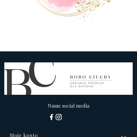
Nasze social media
Linki w stopce
Moje konto