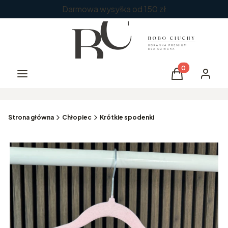
Darmowa wysyłka od 150 zł
Produkty w kos
Menu
Koszyk
Zaloguj 
Strona główna
Chłopiec
Krótkie spodenki