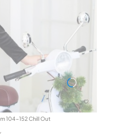
em 104-152 Chill Out
T