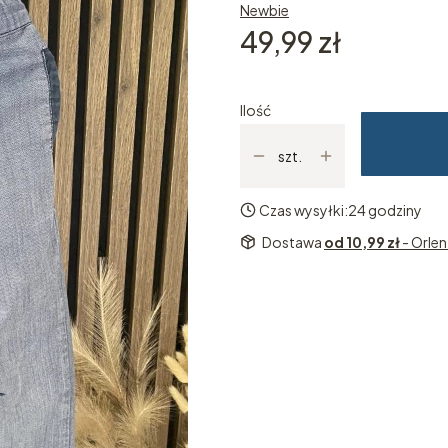
Newbie
Cena
49,99 zł
Ilość
szt.
Czas wysyłki:
24 godziny
Dostawa
od 10,99 zł
- Orle