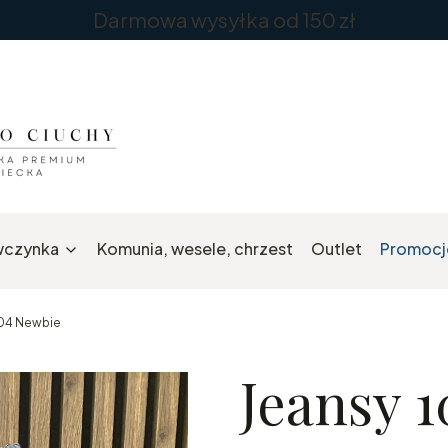
Darmowa wysyłka od 150 zł
wczynka
Komunia, wesele, chrzest
Outlet
Promocj
104 Newbie
Jeansy 