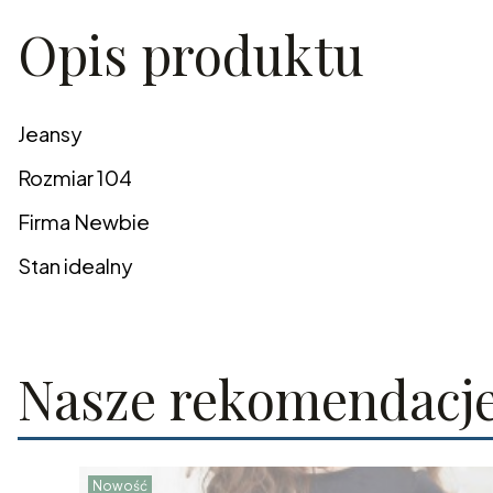
Opis produktu
Jeansy
Rozmiar 104
Firma Newbie
Stan idealny
Nasze rekomendacj
Nowość