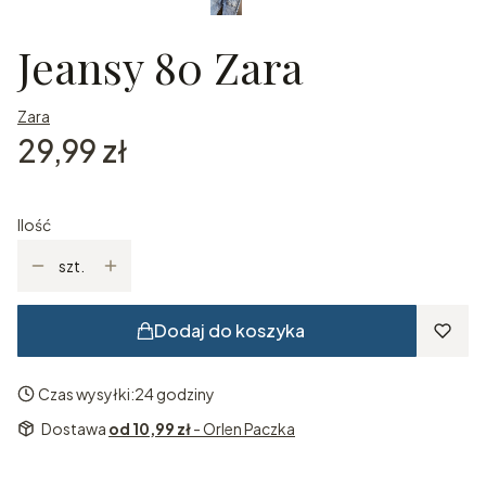
Jeansy 80 Zara
Zara
Cena
29,99 zł
Ilość
szt.
Dodaj do koszyka
Czas wysyłki:
24 godziny
Dostawa
od 10,99 zł
- Orlen Paczka