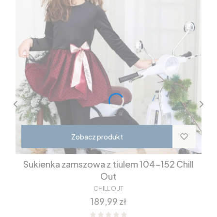
Zobacz produkt
Sukienka zamszowa z tiulem 104-152 Chill
Out
CHILL OUT
Cena
189,99 zł