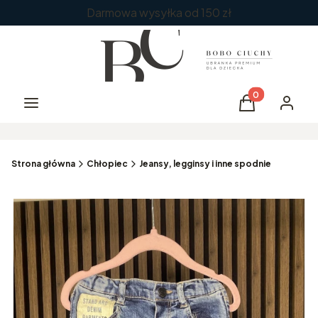
Darmowa wysyłka od 150 zł
Produkty w kos
Menu
Koszyk
Zaloguj 
Strona główna
Chłopiec
Jeansy, legginsy i inne spodnie