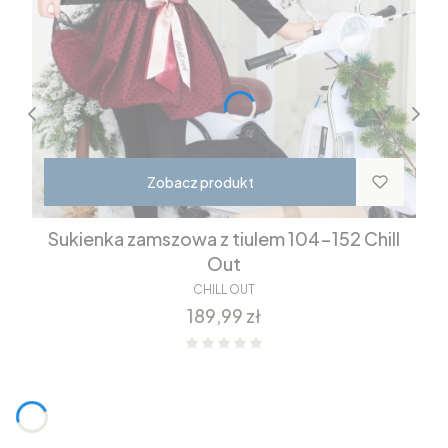
Zobacz produkt
Sukienka zamszowa z tiulem 104-152 Chill
Out
CHILL OUT
Cena
189,99 zł