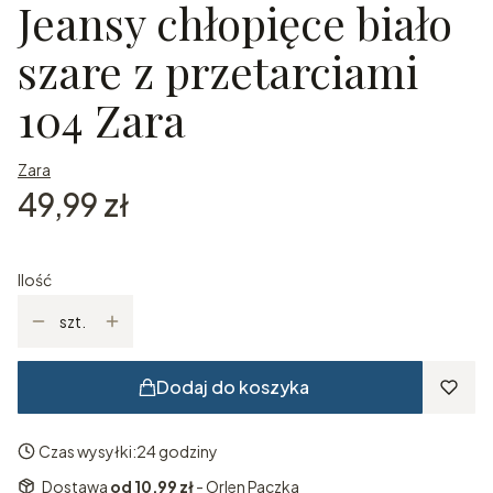
Jeansy chłopięce biało
szare z przetarciami
104 Zara
Zara
Cena
49,99 zł
Ilość
szt.
Dodaj do koszyka
Czas wysyłki:
24 godziny
Dostawa
od 10,99 zł
- Orlen Paczka