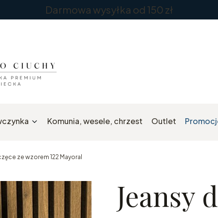
Darmowa wysyłka od 150 zł
wczynka
Komunia, wesele, chrzest
Outlet
Promocj
częce ze wzorem 122 Mayoral
Jeansy 