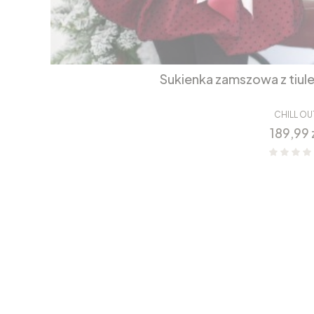
Sukienka zamszowa z tiul
CHILL OU
Cena
189,99 