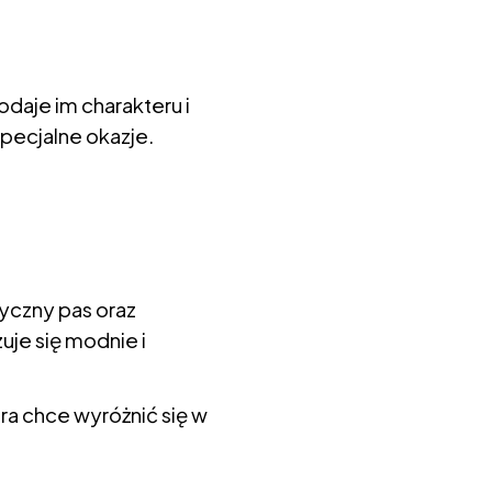
daje im charakteru i
specjalne okazje.
yczny pas oraz
uje się modnie i
ra chce wyróżnić się w