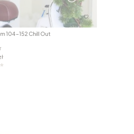
em 104-152 Chill Out
T
zł