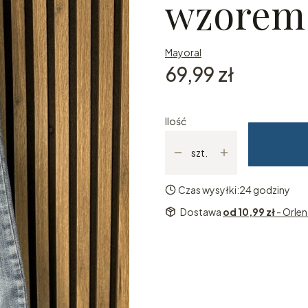
wzorem 
Mayoral
Cena
69,99 zł
Ilość
szt.
Czas wysyłki:
24 godziny
Dostawa
od 10,99 zł
- Orle