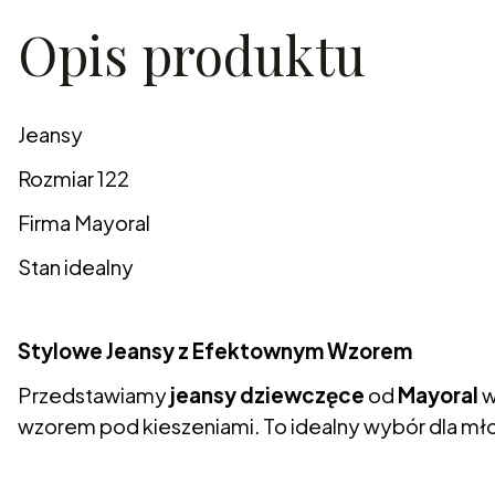
Opis produktu
Jeansy
Rozmiar 122
Firma Mayoral
Stan idealny
Stylowe Jeansy z Efektownym Wzorem
Przedstawiamy
jeansy dziewczęce
od
Mayoral
w
wzorem pod kieszeniami. To idealny wybór dla m