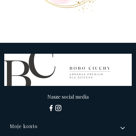
Nasze social media
Linki w stopce
Moje konto