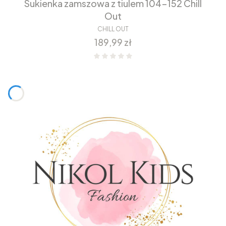
Sukienka zamszowa z tiulem 104-152 Chill
Out
CHILL OUT
Cena
189,99 zł