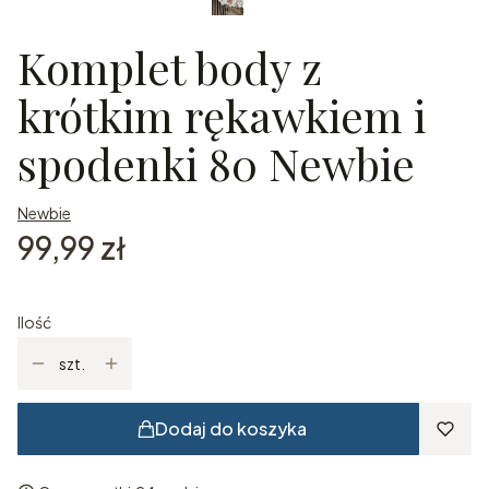
Komplet body z
krótkim rękawkiem i
spodenki 80 Newbie
Newbie
Cena
99,99 zł
Ilość
szt.
Dodaj do koszyka