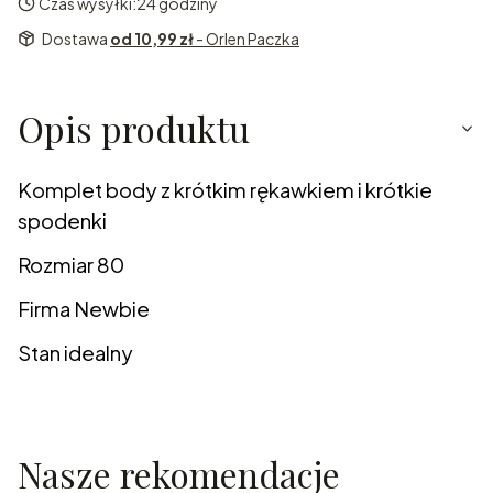
Czas wysyłki:
24 godziny
Dostawa
od 10,99 zł
- Orlen Paczka
Opis produktu
Komplet body z krótkim rękawkiem i krótkie
spodenki
Rozmiar 80
Firma Newbie
Stan idealny
Nasze rekomendacje