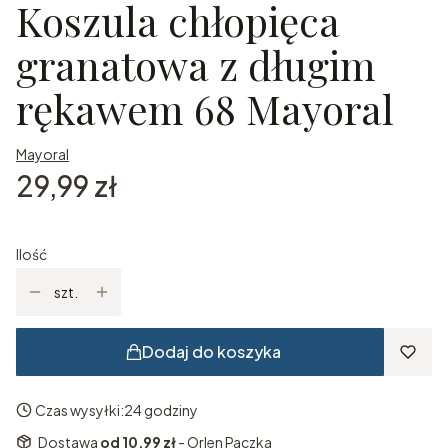
Koszula chłopięca
granatowa z długim
rękawem 68 Mayoral
Mayoral
Cena
29,99 zł
Ilość
szt.
Dodaj do koszyka
Czas wysyłki:
24 godziny
Dostawa
od 10,99 zł
- Orlen Paczka