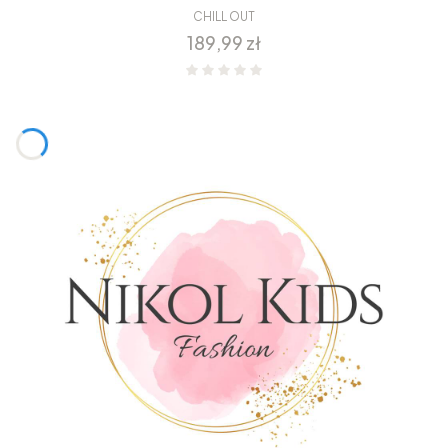
CHILL OUT
Cena
189,99 zł