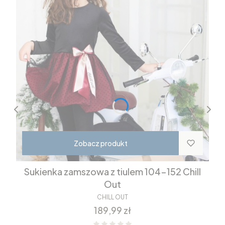
Zobacz produkt
Sukienka zamszowa z tiulem 104-152 Chill
Out
CHILL OUT
Cena
189,99 zł