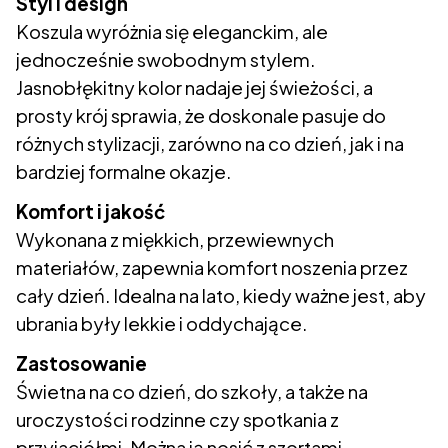
Styl i design
Koszula wyróżnia się eleganckim, ale
jednocześnie swobodnym stylem.
Jasnobłękitny kolor nadaje jej świeżości, a
prosty krój sprawia, że doskonale pasuje do
różnych stylizacji, zarówno na co dzień, jak i na
bardziej formalne okazje.
Komfort i jakość
Wykonana z miękkich, przewiewnych
materiałów, zapewnia komfort noszenia przez
cały dzień. Idealna na lato, kiedy ważne jest, aby
ubrania były lekkie i oddychające.
Zastosowanie
Świetna na co dzień, do szkoły, a także na
uroczystości rodzinne czy spotkania z
przyjaciółmi. Można ją nosić z szortami,