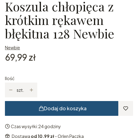
Koszula chłopięca z
krótkim rękawem
błękitna 128 Newbie
Newbie
Cena
69,99 zł
Ilość
szt.
Dodaj do koszyka
Czas wysyłki:
24 godziny
Dostawa
od 10,99 zł
- Orlen Paczka