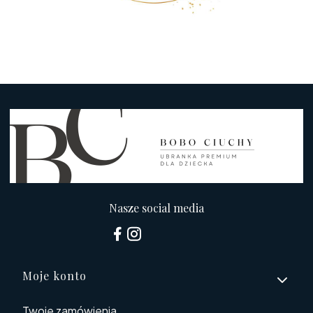
Nasze social media
Linki w stopce
Moje konto
Twoje zamówienia