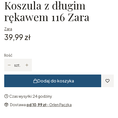
Koszula z długim
rękawem 116 Zara
Zara
Cena
39,99 zł
Ilość
szt.
Dodaj do koszyka
Czas wysyłki:
24 godziny
Dostawa
od 10,99 zł
- Orlen Paczka