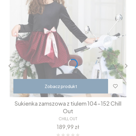
Zobacz produkt
Sukienka zamszowa z tiulem 104-152 Chill
Out
CHILL OUT
Cena
189,99 zł