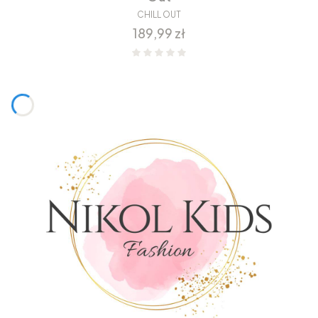
CHILL OUT
Cena
189,99 zł