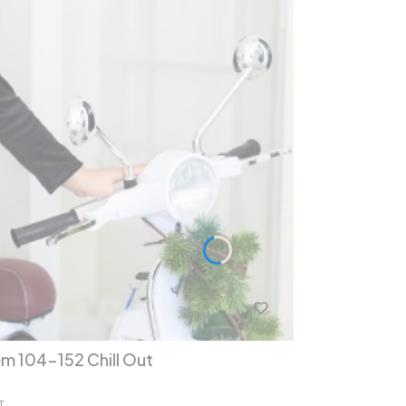
em 104-152 Chill Out
T