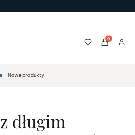
Produkty w kos
Ulubione
Koszyk
Zaloguj 
e
Nowe produkty
 z długim