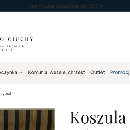
Darmowa wysyłka od 150 zł
wczynka
Komunia, wesele, chrzest
Outlet
Promocj
ayoral
Koszula