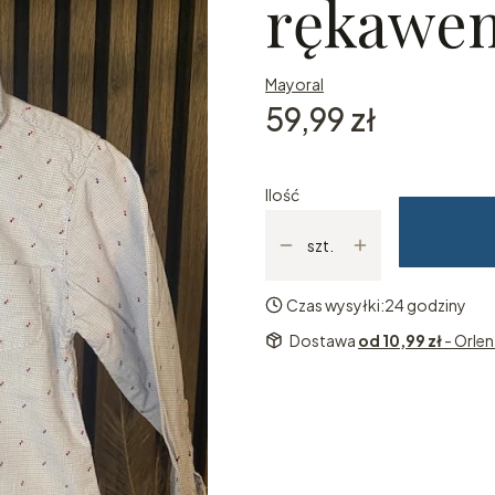
rękawem
Mayoral
Cena
59,99 zł
Ilość
szt.
Czas wysyłki:
24 godziny
Dostawa
od 10,99 zł
- Orle