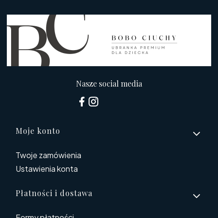
Nasze social media
Linki w stopce
Moje konto
Twoje zamówienia
Ustawienia konta
Płatności i dostawa
Formy płatności