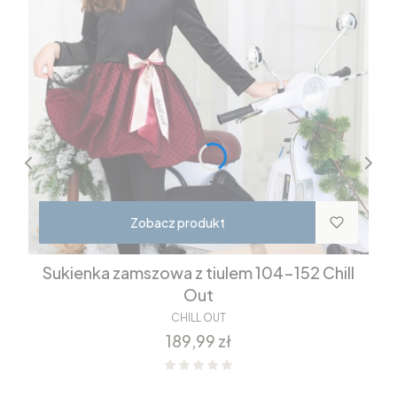
Zobacz produkt
Sukienka zamszowa z tiulem 104-152 Chill
Out
CHILL OUT
Cena
189,99 zł