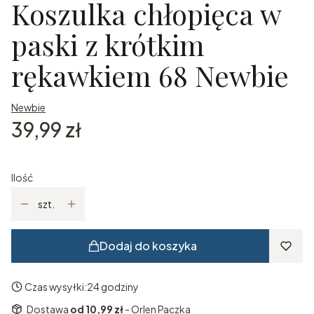
Koszulka chłopięca w
paski z krótkim
rękawkiem 68 Newbie
Newbie
Cena
39,99 zł
Ilość
szt.
Dodaj do koszyka
Czas wysyłki:
24 godziny
Dostawa
od 10,99 zł
- Orlen Paczka