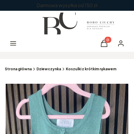
Darmowa wysyłka od 150 zł
Produkty w kos
Menu
Koszyk
Zaloguj 
Strona główna
Dziewczynka
Koszulki z krótkim rękawem