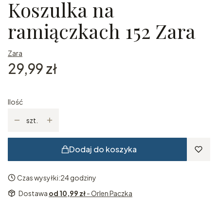
Koszulka na
ramiączkach 152 Zara
Zara
Cena
29,99 zł
Ilość
szt.
Dodaj do koszyka
Czas wysyłki:
24 godziny
Dostawa
od 10,99 zł
- Orlen Paczka