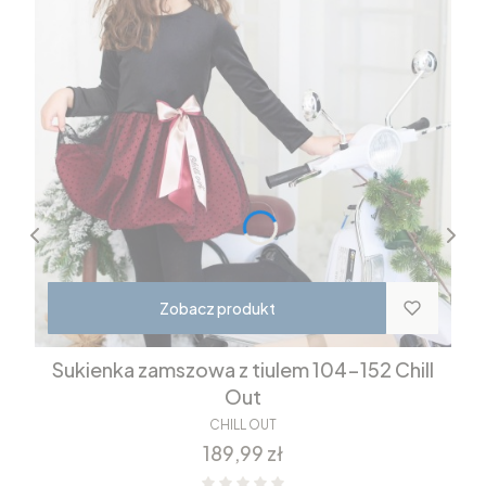
Zobacz produkt
Sukienka zamszowa z tiulem 104-152 Chill
Out
CHILL OUT
Cena
189,99 zł