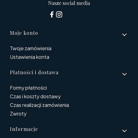
Nasze social media
Linki w stopce
Moje konto
Twoje zamówienia
Ustawienia konta
Płatności i dostawa
Formy płatności
Czas i koszty dostawy
Czas realizacji zamówienia
Zwroty
Informacje