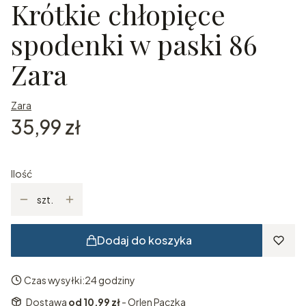
Krótkie chłopięce
spodenki w paski 86
Zara
Zara
Cena
35,99 zł
Ilość
szt.
Dodaj do koszyka
Czas wysyłki:
24 godziny
Dostawa
od 10,99 zł
- Orlen Paczka