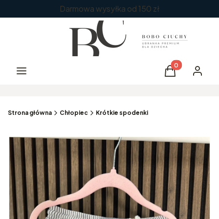
Darmowa wysyłka od 150 zł
Produkty w kos
Menu
Koszyk
Zaloguj 
Strona główna
Chłopiec
Krótkie spodenki