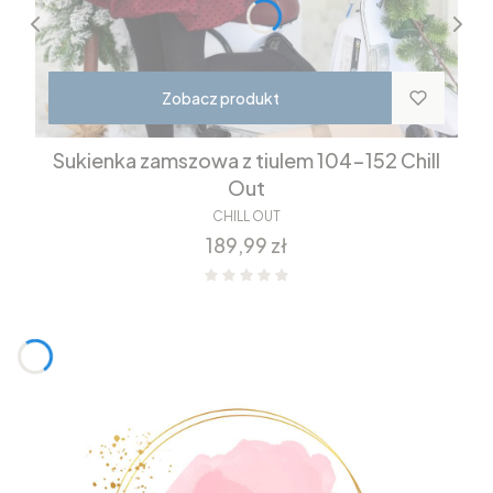
Zobacz produkt
Sukienka zamszowa z tiulem 104-152 Chill
Out
CHILL OUT
Cena
189,99 zł