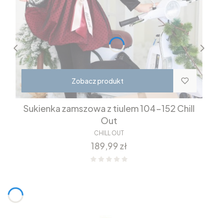
Zobacz produkt
Sukienka zamszowa z tiulem 104-152 Chill
Out
CHILL OUT
Cena
189,99 zł