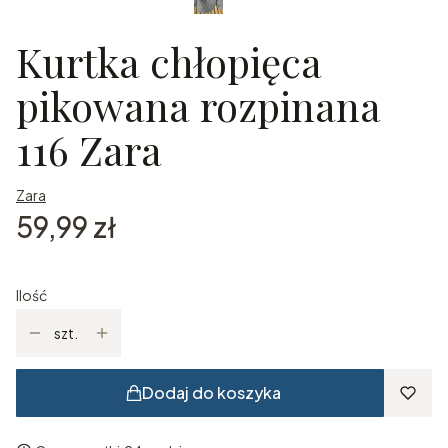
Kurtka chłopięca
pikowana rozpinana
116 Zara
Zara
Cena
59,99 zł
Ilość
szt.
Dodaj do koszyka