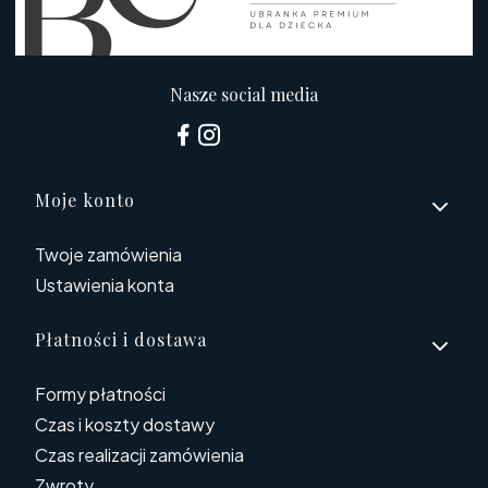
Nasze social media
Linki w stopce
Moje konto
Twoje zamówienia
Ustawienia konta
Płatności i dostawa
Formy płatności
Czas i koszty dostawy
Czas realizacji zamówienia
Zwroty