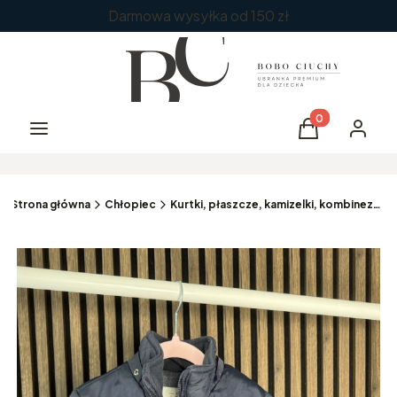
Darmowa wysyłka od 150 zł
Produkty w kos
Menu
Koszyk
Zaloguj 
Strona główna
Chłopiec
Kurtki, płaszcze, kamizelki, kombinezony zimowe