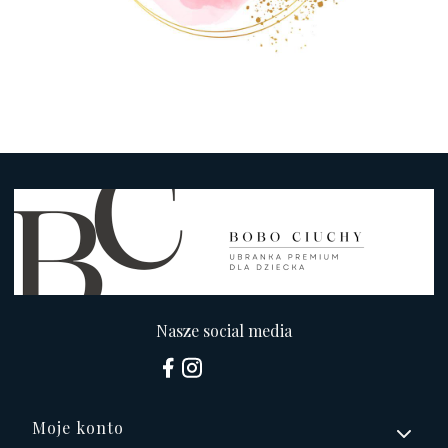
Nasze social media
Linki w stopce
Moje konto