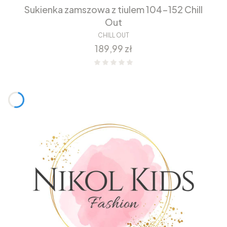
Sukienka zamszowa z tiulem 104-152 Chill
Out
CHILL OUT
Cena
189,99 zł