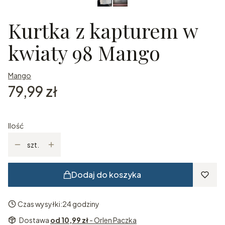
Kurtka z kapturem w
kwiaty 98 Mango
Mango
Cena
79,99 zł
Ilość
szt.
Dodaj do koszyka
Czas wysyłki:
24 godziny
Dostawa
od 10,99 zł
- Orlen Paczka