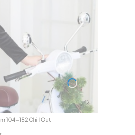
em 104-152 Chill Out
T