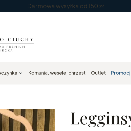
Darmowa wysyłka od 150 zł
wczynka
Komunia, wesele, chrzest
Outlet
Promocj
Legginsy