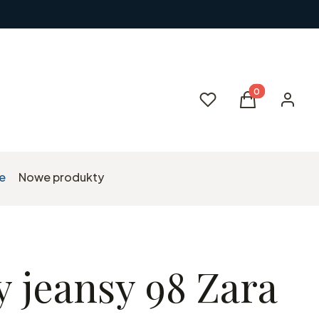
Produkty w kos
Ulubione
Koszyk
Zaloguj 
e
Nowe produkty
 jeansy 98 Zara