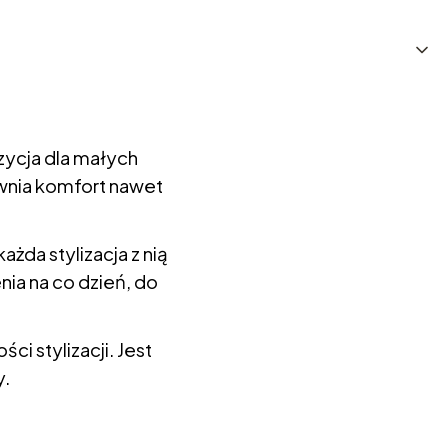
zycja dla małych
ewnia komfort nawet
żda stylizacja z nią
nia na co dzień, do
i stylizacji. Jest
y.