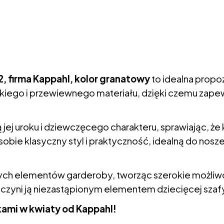
2, firma Kappahl, kolor granatowy
to idealna propo
ekkiego i przewiewnego materiału, dzięki czemu zap
ej uroku i dziewczęcego charakteru, sprawiając, że ka
sobie klasyczny styl i praktyczność, idealną do nosze
ych elementów garderoby, tworząc szerokie możliwośc
 czyni ją niezastąpionym elementem dziecięcej szaf
nkami w kwiaty od Kappahl!