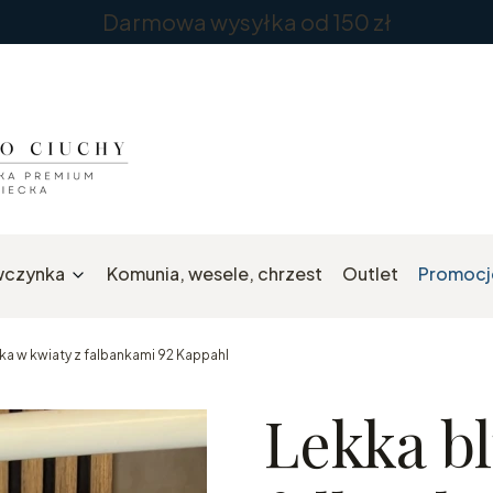
Darmowa wysyłka od 150 zł
wczynka
Komunia, wesele, chrzest
Outlet
Promocj
ka w kwiaty z falbankami 92 Kappahl
Lekka b