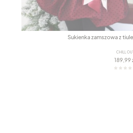
Sukienka zamszowa z tiul
CHILL OU
Cena
189,99 