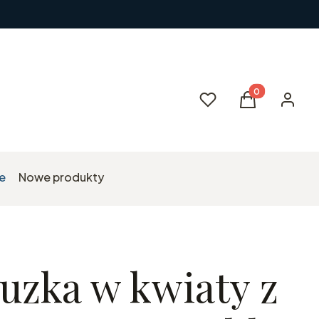
Produkty w kos
Ulubione
Koszyk
Zaloguj 
e
Nowe produkty
luzka w kwiaty z