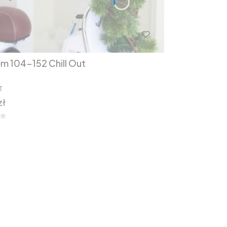
em 104-152 Chill Out
T
zł