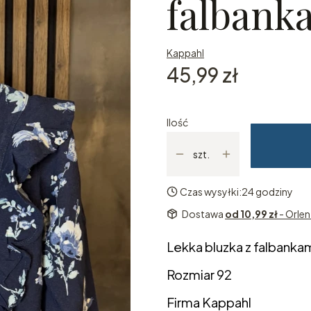
falbank
Kappahl
Cena
45,99 zł
Ilość
szt.
Czas wysyłki:
24 godziny
Dostawa
od 10,99 zł
- Orle
Lekka bluzka z falbanka
Rozmiar 92
Firma Kappahl