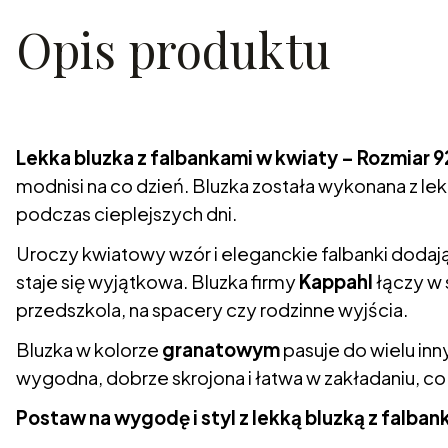
Opis produktu
Lekka bluzka z falbankami w kwiaty – Rozmiar 9
modnisi na co dzień. Bluzka została wykonana z l
podczas cieplejszych dni.
Uroczy kwiatowy wzór i eleganckie falbanki dodają j
staje się wyjątkowa. Bluzka firmy
Kappahl
łączy w 
przedszkola, na spacery czy rodzinne wyjścia.
Bluzka w kolorze
granatowym
pasuje do wielu inn
wygodna, dobrze skrojona i łatwa w zakładaniu, co
Postaw na wygodę i styl z lekką bluzką z falba