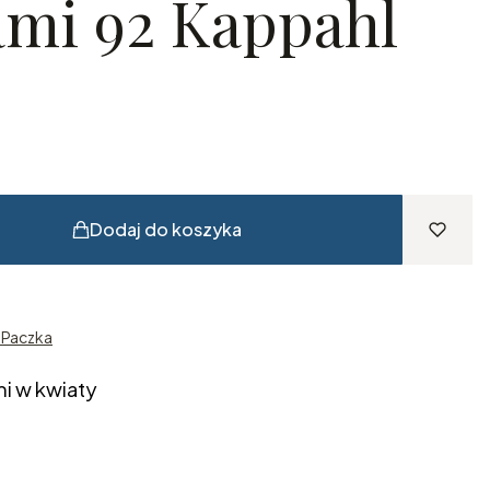
ami 92 Kappahl
Dodaj do koszyka
n Paczka
mi w kwiaty