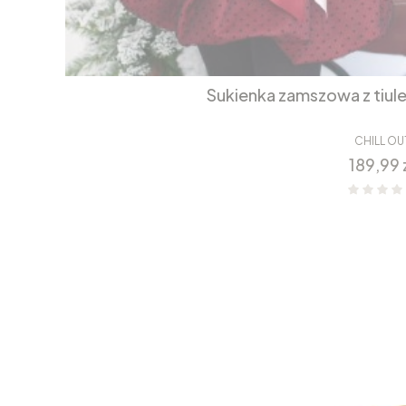
Sukienka zamszowa z tiul
CHILL OU
Cena
189,99 