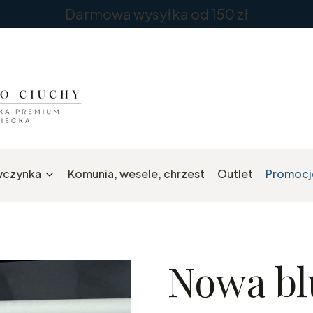
Darmowa wysyłka od 150 zł
wczynka
Komunia, wesele, chrzest
Outlet
Promocj
Nowa bl