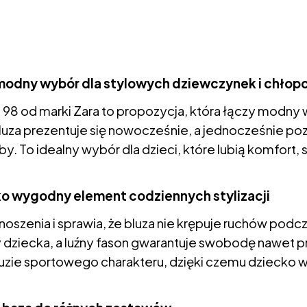
– modny wybór dla stylowych dziewczynek i chło
 98 od marki Zara to propozycja, która łączy modn
luza prezentuje się nowocześnie, a jednocześnie poz
y. To idealny wybór dla dzieci, które lubią komfort,
ako wygodny element codziennych stylizacji
szenia i sprawia, że bluza nie krępuje ruchów podc
y dziecka, a luźny fason gwarantuje swobodę nawet p
zie sportowego charakteru, dzięki czemu dziecko 