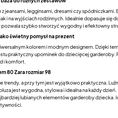
na baza do różnych zestawów
 z jeansami, legginsami, dresami czy spódniczkami. B
 i na wyjściach rodzinnych. Idealnie dopasuje się do
 pozwala szybko stworzyć wygodny i efektowny stró
 jako świetny pomysł na prezent
uniwersalnym kolorem i modnym designem. Dzięki te
rostu praktyczny upominek do dziecięcej garderoby.
d i komfort.
em 80 Zara rozmiar 98
e trendy, a przy tym jest wyjątkowo praktyczna. Luźny
luza jest wygodna, stylowa i idealna na każdy dzień.
najbardziej lubianych elementów garderoby dziecka. 
ktywności.