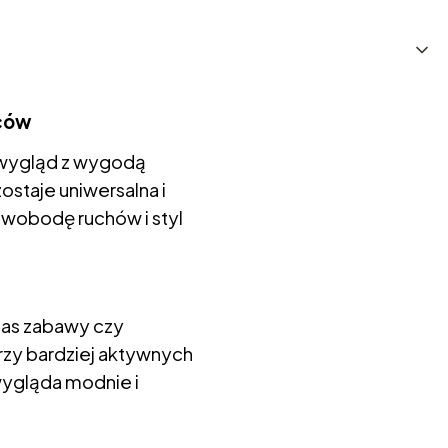
pców
y wygląd z wygodą
ostaje uniwersalna i
 swobodę ruchów i styl
zas zabawy czy
rzy bardziej aktywnych
wygląda modnie i