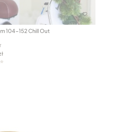
em 104-152 Chill Out
T
zł