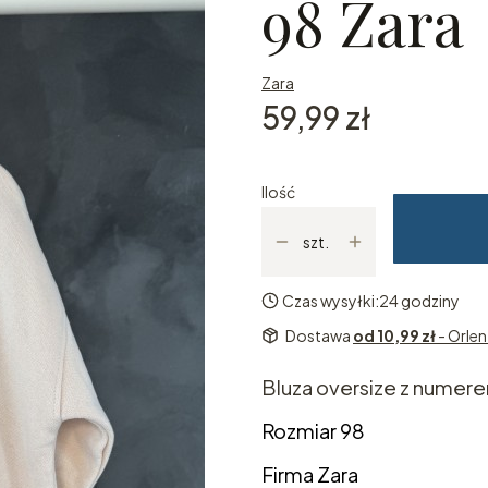
98 Zara
Zara
Cena
59,99 zł
Ilość
szt.
Czas wysyłki:
24 godziny
Dostawa
od 10,99 zł
- Orle
Bluza oversize z numer
Rozmiar 98
Firma Zara