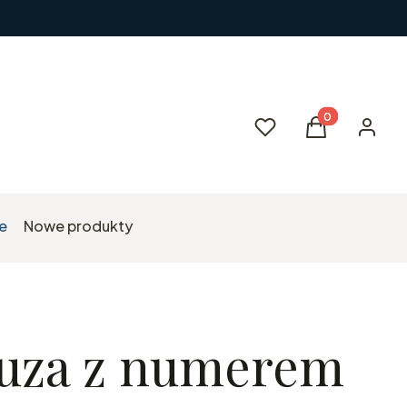
Produkty w kos
Ulubione
Koszyk
Zaloguj 
e
Nowe produkty
uza z numerem