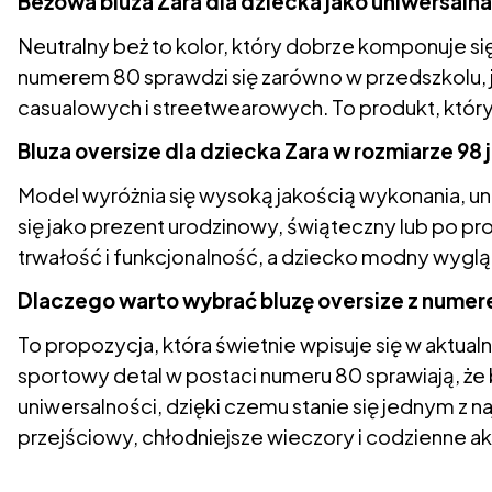
Beżowa bluza Zara dla dziecka jako uniwersal
Neutralny beż to kolor, który dobrze komponuje się
numerem 80 sprawdzi się zarówno w przedszkolu, jak
casualowych i streetwearowych. To produkt, który
Bluza oversize dla dziecka Zara w rozmiarze 98
Model wyróżnia się wysoką jakością wykonania, 
się jako prezent urodzinowy, świąteczny lub po p
trwałość i funkcjonalność, a dziecko modny wyglą
Dlaczego warto wybrać bluzę oversize z numer
To propozycja, która świetnie wpisuje się w aktualn
sportowy detal w postaci numeru 80 sprawiają, że b
uniwersalności, dzięki czemu stanie się jednym z 
przejściowy, chłodniejsze wieczory i codzienne a