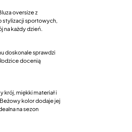
luza oversize z
 stylizacji sportowych,
j na każdy dzień.
mu doskonale sprawdzi
 Rodzice docenią
 krój, miękki materiał i
 Beżowy kolor dodaje jej
Idealna na sezon