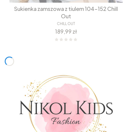
Sukienka zamszowa z tiulem 104-152 Chill
Out
CHILL OUT
Cena
189,99 zł