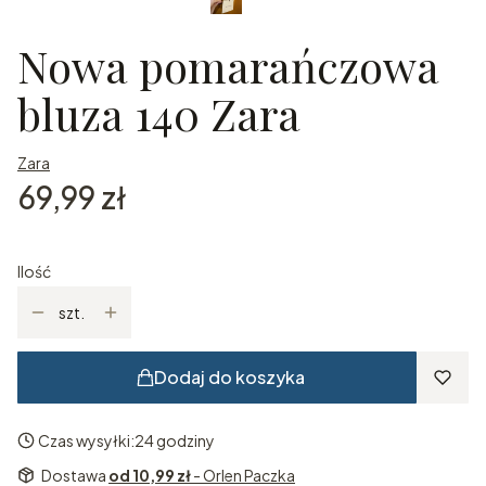
Nowa pomarańczowa
bluza 140 Zara
Zara
Cena
69,99 zł
Ilość
szt.
Dodaj do koszyka
Czas wysyłki:
24 godziny
Dostawa
od 10,99 zł
- Orlen Paczka