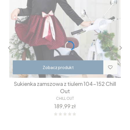
Zobacz produkt
Sukienka zamszowa z tiulem 104-152 Chill
Out
CHILL OUT
Cena
189,99 zł