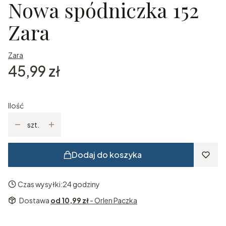
Nowa spódniczka 152
Zara
Zara
Cena
45,99 zł
Ilość
szt.
Dodaj do koszyka
Czas wysyłki:
24 godziny
Dostawa
od 10,99 zł
- Orlen Paczka