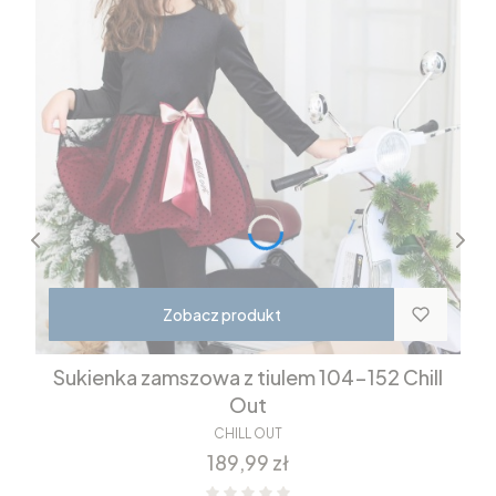
Zobacz produkt
Sukienka zamszowa z tiulem 104-152 Chill
Out
CHILL OUT
Cena
189,99 zł