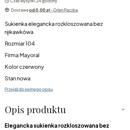
Czas wysyłki:
24 godziny
Dostawa
od 0,00 zł
- Orlen Paczka
Sukienka elegancka rozkloszowana bez
rękawkówa
Rozmiar 104
Firma Mayoral
Kolor czerwony
Stan nowa
Przejdź do pełnego opisu
Opis produktu
Elegancka sukienka rozkloszowana bez