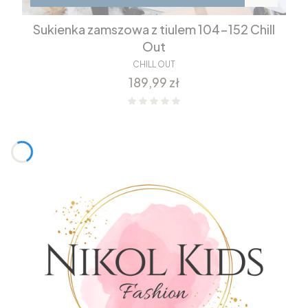
Sukienka zamszowa z tiulem 104-152 Chill
Out
CHILL OUT
Cena
189,99 zł