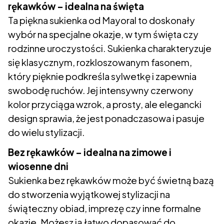
rękawków – idealna na święta
Ta piękna sukienka od Mayoral to doskonały
wybór na specjalne okazje, w tym święta czy
rodzinne uroczystości. Sukienka charakteryzuje
się klasycznym, rozkloszowanym fasonem,
który pięknie podkreśla sylwetkę i zapewnia
swobodę ruchów. Jej intensywny czerwony
kolor przyciąga wzrok, a prosty, ale elegancki
design sprawia, że jest ponadczasowa i pasuje
do wielu stylizacji.
Bez rękawków – idealna na zimowe i
wiosenne dni
Sukienka bez rękawków może być świetną bazą
do stworzenia wyjątkowej stylizacji na
świąteczny obiad, imprezę czy inne formalne
okazje. Możesz ją łatwo dopasować do