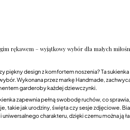
ługim rękawem – wyjątkowy wybór dla małych miłośn
 łączy piękny design z komfortem noszenia? Ta sukien
ały wybór. Wykonana przez markę Handmade, zachwy
ementem garderoby każdej dziewczynki.
ukienka zapewnia pełną swobodę ruchów, co sprawia,
je, takie jak urodziny, święta czy sesje zdjęciowe. Bi
 i uniwersalnego charakteru, dzięki czemu można ją ł