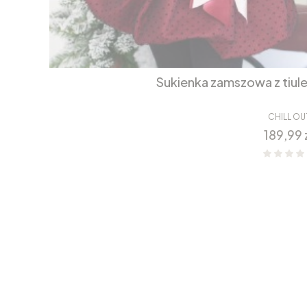
Sukienka zamszowa z tiul
CHILL OU
Cena
189,99 