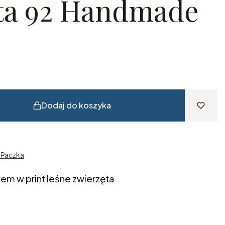
ta 92 Handmade
Dodaj do koszyka
n Paczka
em w print leśne zwierzęta