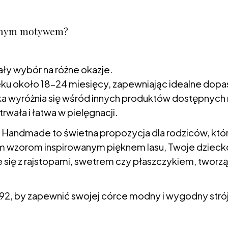
eśnym motywem?
ały wybór na różne okazje.
ieku około 18-24 miesięcy, zapewniając idealne dop
nka wyróżnia się wśród innych produktów dostępnych 
rwała i łatwa w pielęgnacji.
Handmade to świetna propozycja dla rodziców, którz
lnym wzorom inspirowanym pięknem lasu, Twoje dziec
e się z rajstopami, swetrem czy płaszczykiem, tworz
92, by zapewnić swojej córce modny i wygodny strój