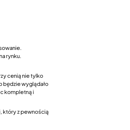
asowanie.
na rynku.
y cenią nie tylko
ko będzie wyglądało
ąc kompletną i
, który z pewnością