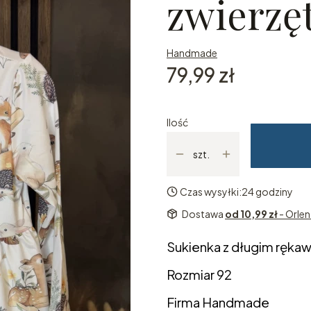
zwierzę
Handmade
Cena
79,99 zł
Ilość
szt.
Czas wysyłki:
24 godziny
Dostawa
od 10,99 zł
- Orle
Sukienka z długim rękaw
Rozmiar 92
Firma Handmade