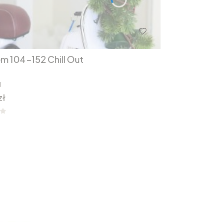
em 104-152 Chill Out
T
zł