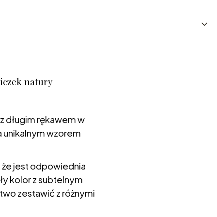
iczek natury
ka z długim rękawem w
ca unikalnym wzorem
 że jest odpowiednia
ały kolor z subtelnym
atwo zestawić z różnymi