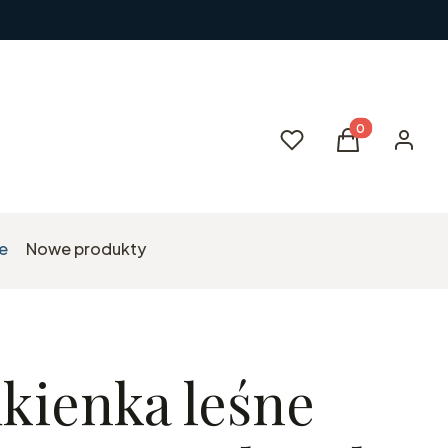
Produkty w kos
Ulubione
Koszyk
Zaloguj 
e
Nowe produkty
kienka leśne