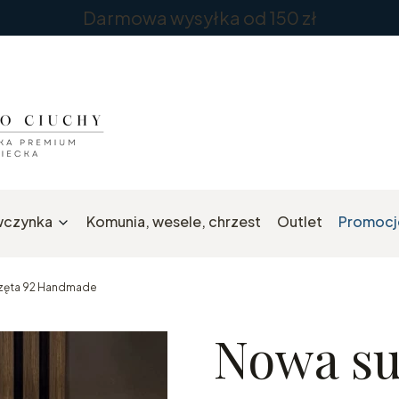
Darmowa wysyłka od 150 zł
wczynka
Komunia, wesele, chrzest
Outlet
Promocj
rzęta 92 Handmade
Nowa su