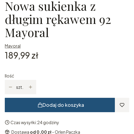
Nowa sukienka z
długim rękawem 92
Mayoral
Mayoral
Cena
189,99 zł
Ilość
szt.
Dodaj do koszyka
Czas wysyłki:
24 godziny
Dostawa
od 0,00 zł
- Orlen Paczka