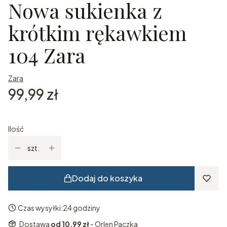
Nowa sukienka z
krótkim rękawkiem
104 Zara
Zara
Cena
99,99 zł
Ilość
szt.
Dodaj do koszyka
Czas wysyłki:
24 godziny
Dostawa
od 10,99 zł
- Orlen Paczka