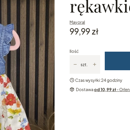
rękawki
Mayoral
Cena
99,99 zł
Ilość
szt.
Czas wysyłki:
24 godziny
Dostawa
od 10,99 zł
- Orle