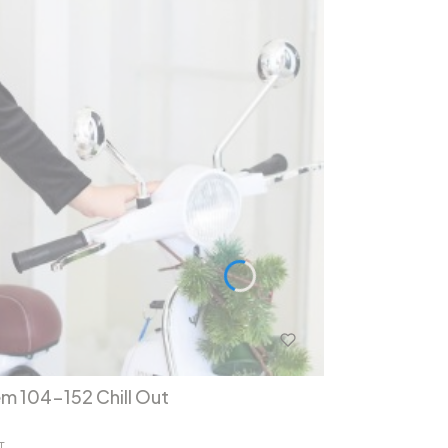
em 104-152 Chill Out
T