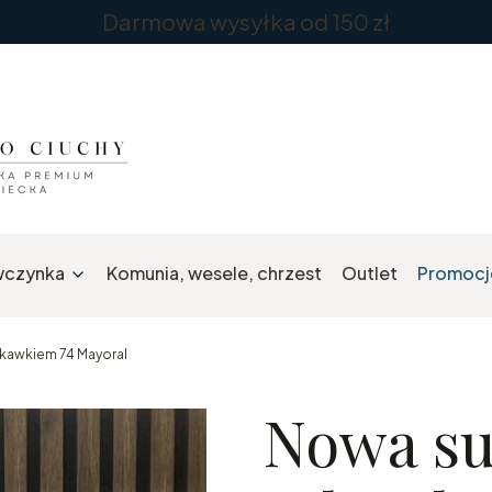
Darmowa wysyłka od 150 zł
wczynka
Komunia, wesele, chrzest
Outlet
Promocj
ękawkiem 74 Mayoral
Nowa su