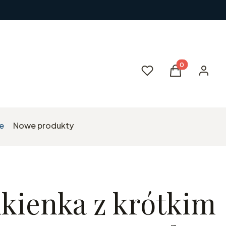
Produkty w kos
Ulubione
Koszyk
Zaloguj 
e
Nowe produkty
kienka z krótkim