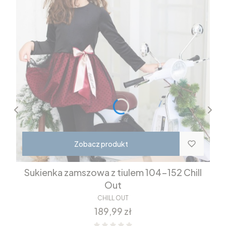
Zobacz produkt
Sukienka zamszowa z tiulem 104-152 Chill
Out
CHILL OUT
Cena
189,99 zł