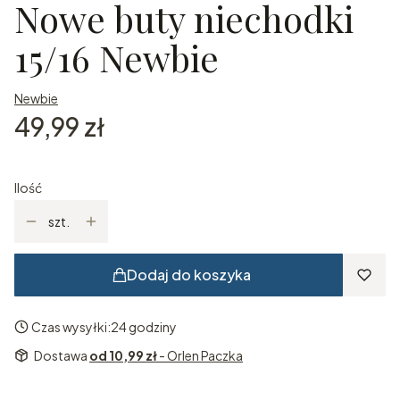
Nowe buty niechodki
15/16 Newbie
Newbie
Cena
49,99 zł
Ilość
szt.
Dodaj do koszyka
Czas wysyłki:
24 godziny
Dostawa
od 10,99 zł
- Orlen Paczka