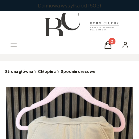
Darmowa wysyłka od 150 zł
Produkty w kos
Menu
Koszyk
Zaloguj 
Strona główna
Chłopiec
Spodnie dresowe