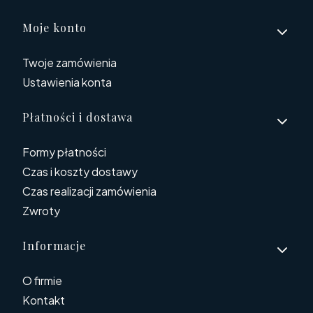
Linki w stopce
Moje konto
Twoje zamówienia
Ustawienia konta
Płatności i dostawa
Formy płatności
Czas i koszty dostawy
Czas realizacji zamówienia
Zwroty
Informacje
O firmie
Kontakt