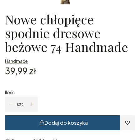
Nowe chłopięce
spodnie dresowe
beżowe 74 Handmade
Handmade
Cena
39,99 zł
Ilość
szt.
Dodaj do koszyka