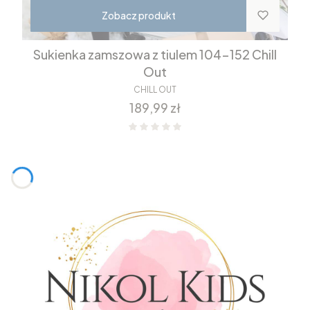
Zobacz produkt
Sukienka zamszowa z tiulem 104-152 Chill
Out
CHILL OUT
Cena
189,99 zł