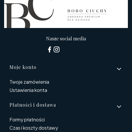
Nasze social media
Linki w stopce
Moje konto
Twoje zamówienia
Ustawienia konta
Płatności i dostawa
Formy płatności
Czas i koszty dostawy