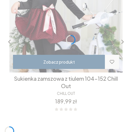
Zobacz produkt
Sukienka zamszowa z tiulem 104-152 Chill
Out
CHILL OUT
Cena
189,99 zł