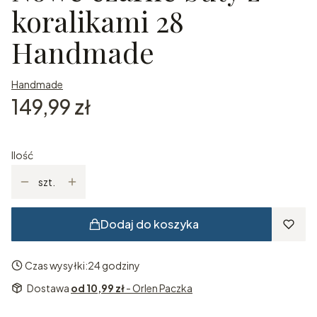
koralikami 28
Handmade
Handmade
Cena
149,99 zł
Ilość
szt.
Dodaj do koszyka
Czas wysyłki:
24 godziny
Dostawa
od 10,99 zł
- Orlen Paczka