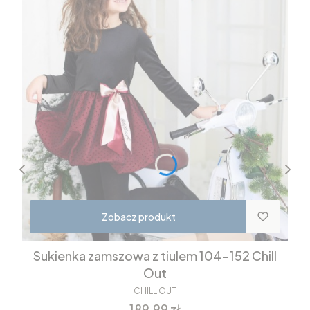
Zobacz produkt
Sukienka zamszowa z tiulem 104-152 Chill
Out
CHILL OUT
Cena
189,99 zł