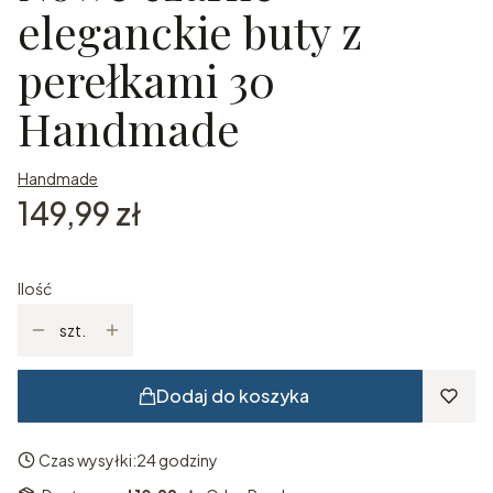
eleganckie buty z
perełkami 30
Handmade
Handmade
Cena
149,99 zł
Ilość
szt.
Dodaj do koszyka
Czas wysyłki:
24 godziny