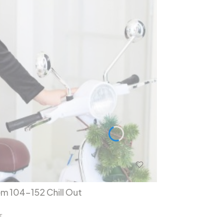
em 104-152 Chill Out
T