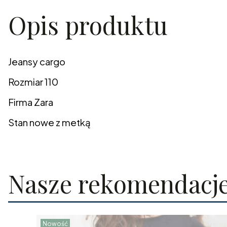
Opis produktu
Jeansy cargo
Rozmiar 110
Firma Zara
Stan nowe z metką
Nasze rekomendacj
Nowość