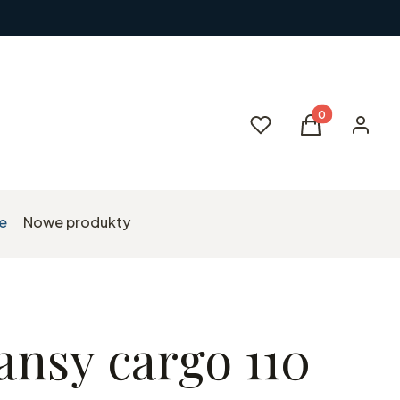
Produkty w kos
Ulubione
Koszyk
Zaloguj 
e
Nowe produkty
ansy cargo 110