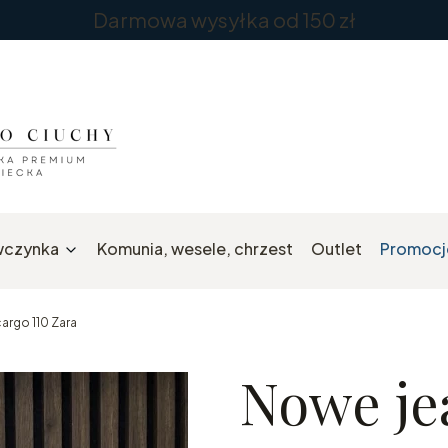
Darmowa wysyłka od 150 zł
wczynka
Komunia, wesele, chrzest
Outlet
Promocj
argo 110 Zara
Nowe je